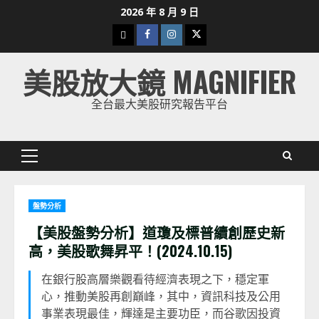
Skip
2026 年 8 月 9 日
to
下
Facebook
Instagram
Twitter
content
載
美股放大鏡 MAGNIFIER
美
股
全台最大美股研究報告平台
K
線
Primary
Menu
盤勢分析
【美股盤勢分析】道瓊及標普續創歷史新
高，美股歌舞昇平！(2024.10.15)
在銀行股高層樂觀看待經濟表現之下，穩定軍
心，推動美股再創巔峰，其中，資訊科技及公用
事業表現最佳，輝達是主要功臣，而谷歌因投資