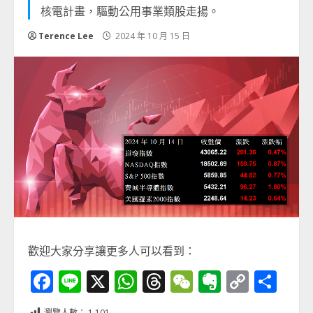
核電計畫，驅動公用事業類股走揚。
Terence Lee
2024 年 10 月 15 日
歡迎大家分享讓更多人可以看到：
Facebook
Line
X
WhatsApp
Threads
WeChat
Evernot
Copy
分
Link
享
瀏覽人數：
1,101