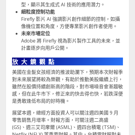
型，顯示其生成式 AI 技術的應用潛力。
細粒度控制功能
Firefly 影片 AI 強調影片創作細節的控制，如攝
像機位置和角度，方便專業影片創作者使用。
未來市場定位
Adobe 將 Firefly 視為影片製作工具的未來，並
計畫逐步向用戶公開。
放大鏡觀點
美國在金髮女孩經濟的推波助瀾下，預期本次財報季
對未來展望將較為樂觀，有助於推動美股繼續上行，
雖然在股價持續創新高的階段，對市場噪音會漸趨敏
感，但在此牛市下，修正來的快去得也快，若跌深便
是勇敢逢低布局的好時機。
展望本週，總經方面投資人可以關注週四美國 9 月
零售銷售月增率。財報方面，可關注週二高盛
(GS)、週三艾司摩爾 (ASML)、週四台積電 (TSM)、
Netflix (NFLX) 等重要財報。其中，台積電財報對未