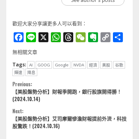
歡迎大家分享讓更多人可以看到：
Facebook
Line
X
WhatsApp
Threads
WeChat
Evernot
Copy
分
Link
享
無相關文章
Tags:
AI
GOOG
Google
NVDA
經濟
美股
谷歌
輝達
降息
Continue
Previous:
【美股盤勢分析】財報季開跑，銀行股旗開得勝！
Reading
(2024.10.14)
Next:
【美股盤勢分析】艾司摩爾慘澹財報提前外流，科技
股驚跌！(2024.10.16)