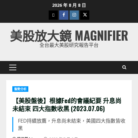
Skip
2026 年 8 月 8 日
to
下
Facebook
Instagram
Twitter
content
載
美股放大鏡 MAGNIFIER
美
股
全台最大美股研究報告平台
K
線
Primary
Menu
盤勢分析
【美股盤後】根據Fed的會議紀要 升息尚
未結束 四大指數收黑 (2023.07.06)
FED持續放鷹，升息尚未結束，美國四大指數皆收
黑