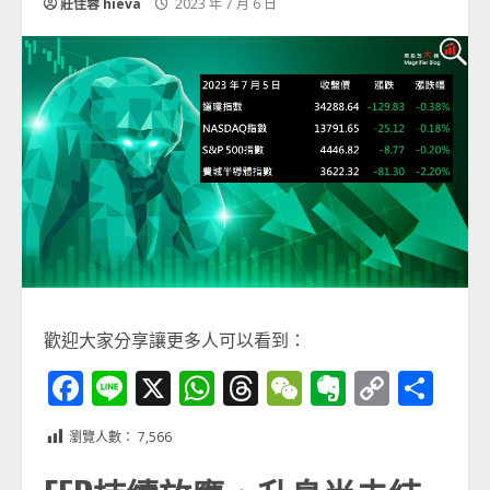
莊佳蓉 hieva
2023 年 7 月 6 日
歡迎大家分享讓更多人可以看到：
Facebook
Line
X
WhatsApp
Threads
WeChat
Evernot
Copy
分
Link
享
瀏覽人數：
7,566