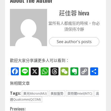
About The Author
莊佳蓉 hieva
當所有人都瘋狂的時候，你必
須保持冷靜
See author's posts
歡迎大家分享讓更多人可以看到：
Facebook
Line
X
WhatsApp
Threads
WeChat
Evernot
Copy
分
Link
享
無相關文章
Tags:
美光Micron(MU)
美股盤勢
英特爾Intel(INTC)
高
通Qualcomm(QCOM)
Continue
Previous: