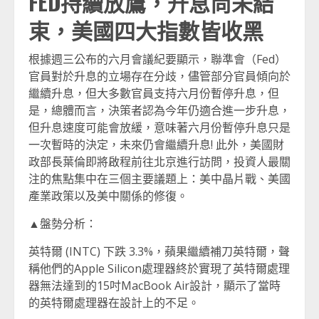
FED持續放鷹，升息尚未結
束，美國四大指數皆收黑
根據週三公布的六月會議紀要顯示，聯準會（Fed）
官員對於升息的立場存在分歧，儘管部分官員傾向於
繼續升息，但大多數官員支持六月份暫停升息，但
是，總體而言，決策者認為今年仍適合進一步升息，
但升息速度可能會放緩，意味著六月份暫停升息只是
一次暫時的決定，未來仍會繼續升息! 此外，美國財
政部長葉倫即將啟程前往北京進行訪問，投資人最關
注的焦點集中在三個主要議題上：美中晶片戰、美國
產業政策以及美中關係的修復。
▲盤勢分析：
英特爾 (INTC) 下跌 3.3%，蘋果繼續補刀英特爾，聲
稱他們的Apple Silicon處理器終於實現了英特爾處理
器無法達到的15吋MacBook Air設計，顯示了當時
的英特爾處理器在設計上的不足。