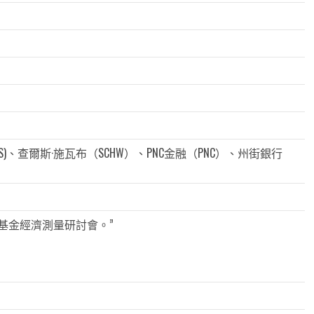
MS)、查爾斯·施瓦布（SCHW）、PNC金融（PNC）、州街銀行
基金經濟測量研討會。”