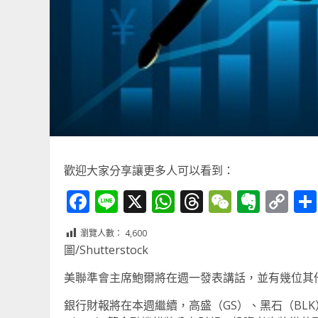
歡迎大家分享讓更多人可以看到：
Facebook
Line
X
WhatsApp
Threads
WeChat
Ever
Co
Li
瀏覽人數：
4,600
圖/Shutterstock
美聯準會主席鮑爾將在週一發表講話，並有幾位其
銀行財報將在本週繼續，高盛（GS）、黑石（BLK