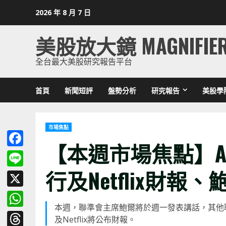
Skip
2026 年 8 月 7 日
to
content
美股放大鏡 MAGNIFIE
全台最大美股研究報告平台
首頁
新聞短評
盤勢分析
研究報告
美股學
市場焦點
【本週市場焦點】A
Facebook
行及Netflix財報、鮑爾
Line
X
本週，聯準會主席鮑爾將於週一發表講話，其他
WhatsApp
及Netflix將公布財報。