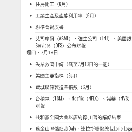
住房開工（6月）
工業生產及產能利用率（6月）
聯準會褐皮書
艾司摩爾（ASML）、強生公司（JNJ）、美國銀行公司（
Services（DFS）公布財報
週四，7月18日
失業救濟申請（截至7月13日的一週）
美國主要指標（6月）
費城聯儲製造業指數（6月）
台積電（TSM）、Netflix（NFLX）、諾華（
財報
共和黨全國大會以唐納德·川普的講話結束
舊金山聯儲總裁Daly、達拉斯聯儲總裁Lorie Loga