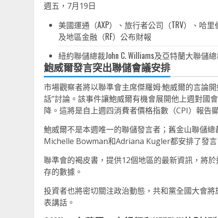
週五，7月19日
美國運通（AXP）、旅行者公司（TRV）、哈里伯
及地區金融（RF）公布財報
紐約聯儲總裁John C. Williams及亞特蘭大聯儲總裁R
鮑威爾發言突出聯儲會議安排
市場觀察者將以聯準會主席傑羅姆·鮑威爾的言論開
話”討論。該事件讓鮑威爾有機會展開他上週對國
降。這將是自上週四消費者價格指數（CPI）報告顯
鮑威爾不是本週唯一的聯儲發言者；舊金山聯儲總裁Mar
Michelle Bowman和Adriana Kugler都安排了發
聯準會的褐皮書，提供12個地區的最新資訊，將
存的數據。
投資者也將密切關注政治動態，共和黨全國大會將
表講話。