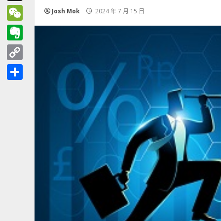
Threads
Josh Mok
2024 年 7 月 15 日
WeChat
Evernote
Copy
Link
分
享