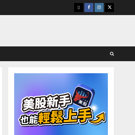
下
Facebook
Instagram
Twitter
載
美
股
K
線