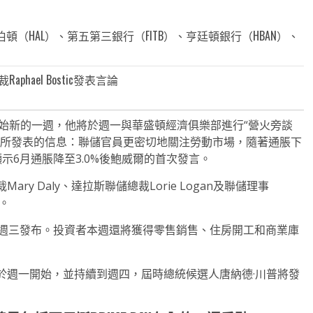
頓（HAL）、第五第三銀行（FITB）、亨廷頓銀行（HBAN）、
aphael Bostic發表言論
始新的一週，他將於週一與華盛頓經濟俱樂部進行“營火旁談
會所發表的信息：聯儲官員更密切地關注勞動市場，隨著通脹下
示6月通脹降至3.0%後鮑威爾的首次發言。
y Daly、達拉斯聯儲總裁Lorie Logan及聯儲理事
言。
於週三發布。投資者本週還將獲得零售銷售、住房開工和商業庫
於週一開始，並持續到週四，屆時總統候選人唐納德·川普將發