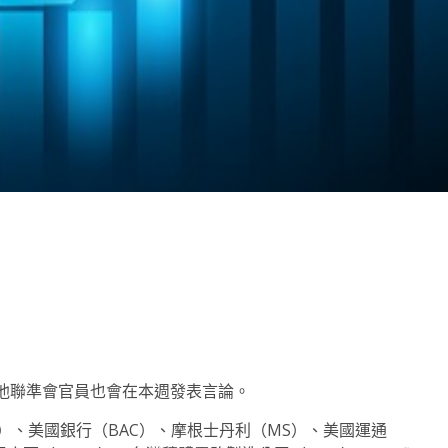
note
py
分
nk
享
他聯準會官員也會在本週發表言論。
）、美國銀行（BAC）、摩根士丹利（MS）、美國運通