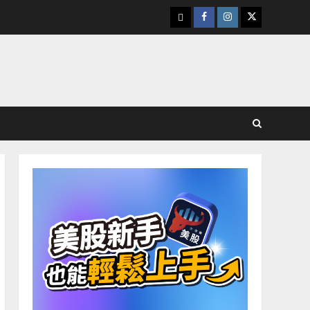
下
Facebook
Instagram
Twitter
載
美
股
K
線