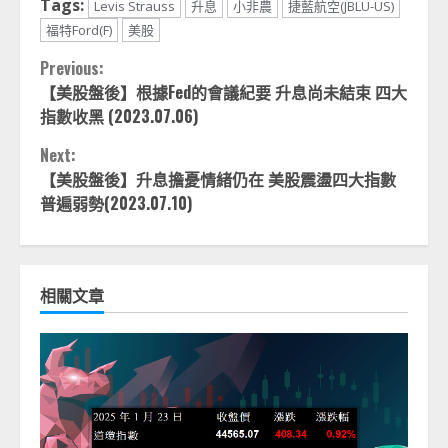
Tags:
Levis Strauss
升息
小非農
捷藍航空(JBLU-US)
福特Ford(F)
美股
Continue
Previous:
【美股盤後】根據Fed的會議紀要 升息尚未結束 四大
Reading
指數收黑 (2023.07.06)
Next:
【美股盤後】升息擔憂情緒仍在 美股震盪四大指數
普遍弱勢(2023.07.10)
相關文章