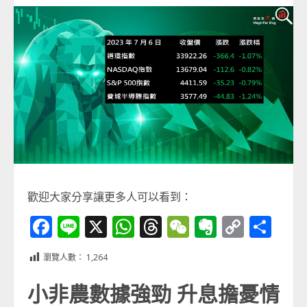
歡迎大家分享讓更多人可以看到：
Facebook
Line
X
WhatsApp
Threads
WeChat
Evernot
Copy
分
Link
享
瀏覽人數：
1,264
小非農數據強勁 升息擔憂情