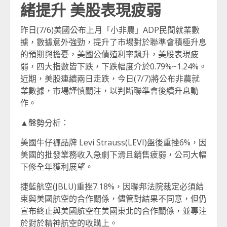
緒提升 美股表現疲弱
昨日(7/6)美國公布上月「小非農」ADP民間就業數
據，數據意外強勁，提升了市場對於聯準會積極升息
的預期與擔憂，美國公債殖利率飆升，美股表現疲
弱，四大指數皆下跌，下跌幅度介於0.79%~1.24%。
近期，美股連續兩日走跌，今日(7/7)將公布非農就
業數據，市場謹慎關注，以判斷聯準會後續升息動
作。
▲盤勢分析：
美國牛仔褲品牌 Levi Strauss(LEVI)盤後重挫6%，因
美國的批發業務收入急劇下滑且銷售疲弱，公司大幅
下修全年獲利展望。
捷藍航空(JBLU)重挫7.18%，因聯邦法院裁定必須結
束與美國航空的合作關係，儘管對結果不同意，但仍
宣布終止與美國航空在美國東北的合作關係，並專注
於對於精神航空的收購上。