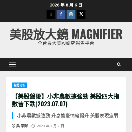
Skip
2026 年 8 月 6 日
to
下
Facebook
Instagram
Twitter
content
載
美股放大鏡 MAGNIFIER
美
股
全台最大美股研究報告平台
K
線
Primary
Menu
盤勢分析
【美股盤後】小非農數據強勁 美股四大指
數皆下跌(2023.07.07)
小非農數據強勁 升息擔憂情緒提升 美股表現疲弱
吳 家輝
2023 年 7 月 7 日