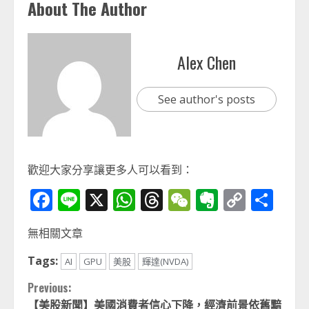
About The Author
Alex Chen
See author's posts
歡迎大家分享讓更多人可以看到：
Facebook
Line
X
WhatsApp
Threads
WeChat
Evernot
Copy
分
Link
享
無相關文章
Tags:
AI
GPU
美股
輝達(NVDA)
Continue
Previous:
【美股新聞】美國消費者信心下降，經濟前景依舊黯