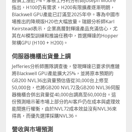
股價上漲近7%。摩根士丹利分析師Joseph Moore
指出，H100仍有需求，H200有限擴產逐漸明朗，
Blackwell GPU產能已訂滿至2025年中。專為中國市
場推出的降規版H20也大幅放量。瑞銀分析師Karl
Keirstead表示，企業高層對輝達產品充滿信心，尤
其在AI模型訓練和推論任務中，首選輝達的Hopper
架構GPU (H100 + H200)。
伺服器機櫃
出貨量上調
Jefferies分析師團隊調查後，發現輝達已要求供應鏈
將Blackwell GPU產能擴大25%，並將原本預期的
GB200 NVL36出貨量預估值從30,000台上修至
50,000台，也將GB200 NVL72及GB200 NVL36伺服
器機櫃合併出貨量從40,000台調高至60,000台。這
份預測暗示著市場上部分的AI客戶仍在成本與處理效
能間進行權衡，由於NVL72成本效益沒有NVL36來
得高，而優先選擇採購NVL36。
營收與市場預測