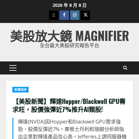
Skip
2026 年 8 月 8 日
to
下
Facebook
Instagram
Twitter
content
載
美股放大鏡 MAGNIFIER
美
股
全台最大美股研究報告平台
K
線
Primary
Menu
新聞短評
【美股新聞】輝達Hopper/Blackwell GPU需
求旺，股價強彈近7%推升AI類股!
輝達(NVDA)因Hopper和Blackwell GPU需求強
勁，股價反彈近7%。摩根士丹利和瑞銀分析師指
出企業對輝達產品信心高。Jefferies上調伺服器機