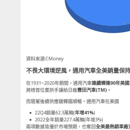
資料來源:CMoney
不畏大環境逆風，通用汽車全美銷量保
在1931~2020年期間，通用汽車
連續蟬連
90
年美國
將榜首位置拱手讓給日廠
豐田汽車
(TM)
。
而隨著後續供應鏈轉趨順暢，通用汽車在美國
22Q4銷量62.3萬輛(
年增
41%
)
2022全年銷量227.4萬輛(年增3%)
兩項數據皆優於市場預期，也奪回
全美最熱銷車廠