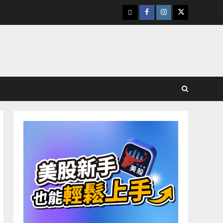
下
Facebook
Instagram
Twitter
載
美
股
K
線