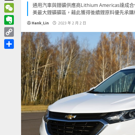
通用汽車與鋰礦供應商Lithium America
Threads
美最大鋰礦礦區，藉此獲得後續鋰原料優先承購權及10%
WeChat
Hank_Lin
2023 年 2 月 2 日
Evernote
Copy
Link
分
享