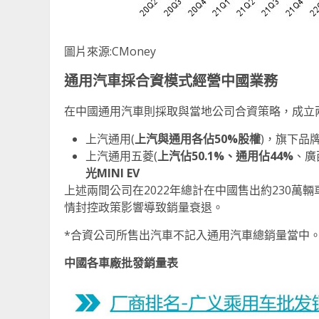
圖片來源:CMoney
通用汽車採合資模式經營中國業務
在中國通用汽車則採取與當地公司合資策略，成立
上汽通用(
上汽與通用各佔
50%
股權
)，旗下品
上汽通用五菱(
上汽佔
50.1%
、通用佔
44%
、廣
光
MINI EV
上述兩間公司在2022年總計在中國售出約230萬輛車
情封控政策影響導致銷量衰退。
*合資公司所售出汽車不記入通用汽車總銷量當中
中國各車廠批發銷量表