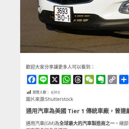
歡迎大家分享讓更多人可以看到：
Facebook
Line
X
WhatsApp
Threads
WeChat
Ever
Co
Li
瀏覽人數：
4,910
圖片來源:Shutterstock
通用汽車為美國
Tier 1
傳統車廠，曾連
通用汽車(GM)為
全球最大的汽車製造商之一
，總部