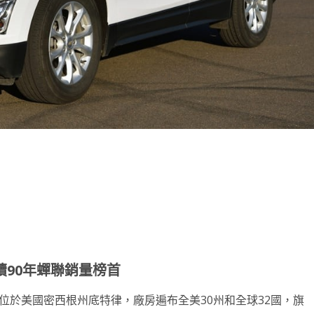
note
py
分
nk
享
續
90
年蟬聯銷量榜首
位於美國密西根州底特律，廠房遍布全美30州和全球32國，旗