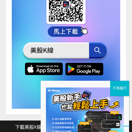
下載美股K線
Facebook
Instagram
Twitter