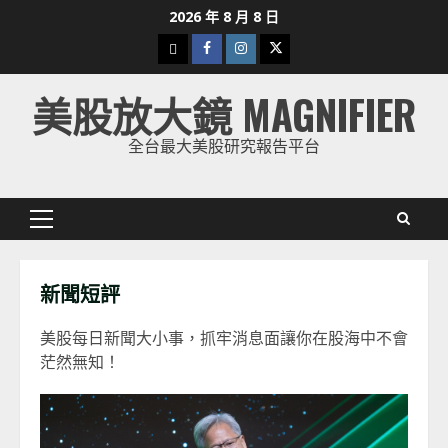
Skip
2026 年 8 月 8 日
to
下
Facebook
Instagram
Twitter
content
載
美股放大鏡 MAGNIFIER
美
股
全台最大美股研究報告平台
K
線
Primary
Menu
新聞短評
美股每日新聞大小事，抓牢消息面讓你在股海中不會
茫然無知！