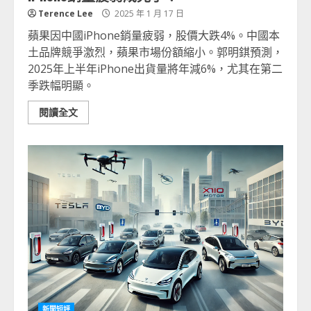
Terence Lee
2025 年 1 月 17 日
蘋果因中國iPhone銷量疲弱，股價大跌4%。中國本
土品牌競爭激烈，蘋果市場份額縮小。郭明錤預測，
2025年上半年iPhone出貨量將年減6%，尤其在第二
季跌幅明顯。
閱讀全文
新聞短評