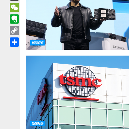
Threads
WeChat
Evernote
Copy
新聞短評
Link
分
享
新聞短評