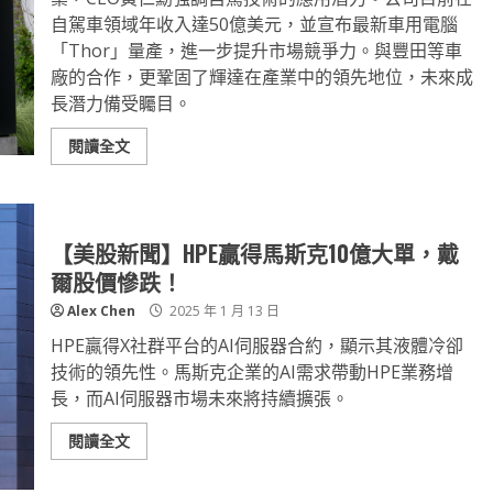
自駕車領域年收入達50億美元，並宣布最新車用電腦
「Thor」量產，進一步提升市場競爭力。與豐田等車
廠的合作，更鞏固了輝達在產業中的領先地位，未來成
長潛力備受矚目。
閱讀全文
【美股新聞】HPE贏得馬斯克10億大單，戴
爾股價慘跌！
Alex Chen
2025 年 1 月 13 日
HPE贏得X社群平台的AI伺服器合約，顯示其液體冷卻
技術的領先性。馬斯克企業的AI需求帶動HPE業務增
長，而AI伺服器市場未來將持續擴張。
閱讀全文