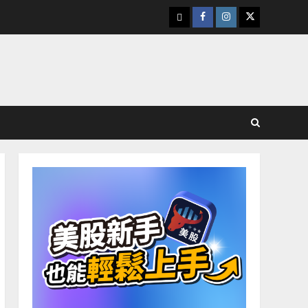
下
Facebook
Instagram
Twitter
載
美
股
K
線