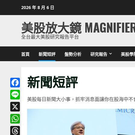
Skip
2026 年 8 月 6 日
to
content
美股放大鏡 MAGNIFIE
全台最大美股研究報告平台
首頁
新聞短評
盤勢分析
研究報告
美股學
新聞短評
Facebook
美股每日新聞大小事，抓牢消息面讓你在股海中不
Line
X
WhatsApp