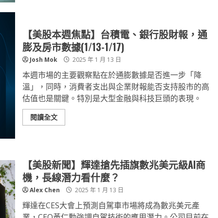
【美股本週焦點】台積電、銀行股財報，通
膨及房市數據(1/13-1/17)
Josh Mok
2025 年 1 月 13 日
本週市場的主要觀察點在於通膨數據是否進一步「降
溫」，同時，消費者支出與企業財報能否支持股市的高
估值也是關鍵。特別是大型金融與科技巨頭的表現。
閱讀全文
【美股新聞】輝達搶先插旗數兆美元級AI商
機，長線潛力看什麼？
Alex Chen
2025 年 1 月 13 日
輝達在CES大會上預測自駕車市場將成為數兆美元產
業，CEO黃仁勳強調自駕技術的應用潛力。公司目前在