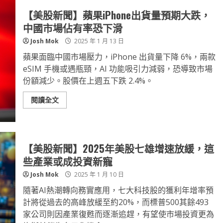
【美股新聞】蘋果iPhone出貨量預期大跌，
中國市場佔有率恐下滑
Josh Mok
2025 年 1 月 13 日
蘋果面臨中國市場壓力，iPhone 出貨量下降 6%，兩款
eSIM 手機或遇瓶頸，AI 功能吸引力減弱，恐導致市場
份額減少。股價在上週五下跌 2.4%。
閱讀全文
【美股新聞】2025年美股七雄增速放緩，這
些產業或成投資新寵
Josh Mok
2025 年 1 月 10 日
隨著AI熱潮轉向務實應用，七大科技股的獲利年增率預
計將從過去的高峰放緩至約20%，而標普500其餘493
家公司則因產業復甦而逐漸追趕，有望使市場投資更為