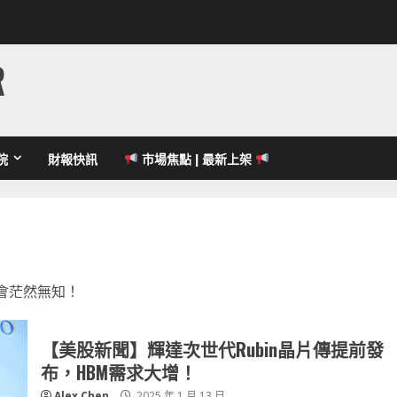
R
院
財報快訊
市場焦點 | 最新上架
會茫然無知！
【美股新聞】輝達次世代Rubin晶片傳提前發
布，HBM需求大增！
Alex Chen
2025 年 1 月 13 日