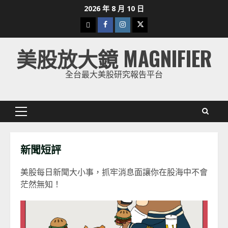
Skip
2026 年 8 月 10 日
to
下
Facebook
Instagram
Twitter
content
載
美股放大鏡 MAGNIFIER
美
股
全台最大美股研究報告平台
K
線
Primary
Menu
新聞短評
美股每日新聞大小事，抓牢消息面讓你在股海中不會
茫然無知！