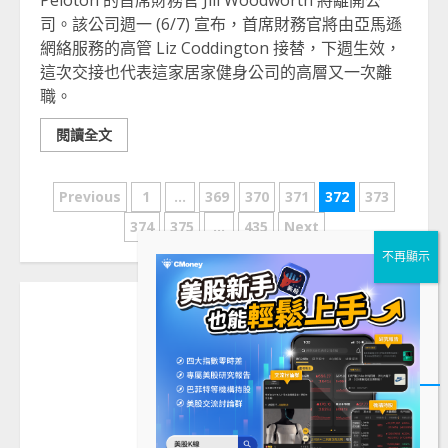
Peloton 的首席財務官 Jill Woodworth 將離開公
司。該公司週一 (6/7) 宣布，首席財務官將由亞馬遜
網絡服務的高管 Liz Coddington 接替，下週生效，
這次交接也代表這家居家健身公司的高層又一次離
職。
閱讀全文
文
Previous
1
...
369
370
371
372
373
章
374
375
...
435
Next
分
頁