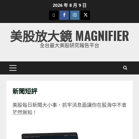
Skip
2026 年 8 月 9 日
to
下
Facebook
Instagram
Twitter
content
載
美股放大鏡 MAGNIFIER
美
股
全台最大美股研究報告平台
K
線
Primary
Menu
新聞短評
美股每日新聞大小事，抓牢消息面讓你在股海中不會
茫然無知！