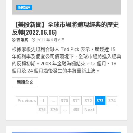
新聞短評
【美股新聞】全球市場將體現經典的歷史
反轉(2022.06.06)
張 嫚真
2022 年 6 月 6 日
根據摩根史坦利合夥人 Ted Pick 表示，歷經近 15
年低利率及便宜公司債環境下，全球市場將進入經典
的反轉初期。2008 年金融海嘯結束，12 個月、18
個月及 24 個月過後發生的事將重新上演。
閱讀全文
文
Previous
1
...
370
371
372
373
374
章
375
376
...
435
Next
分