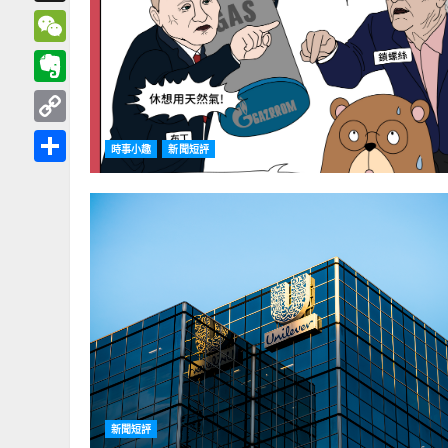
Threads
WeChat
Evernote
Copy
時事小趣
新聞短評
Link
分
享
新聞短評