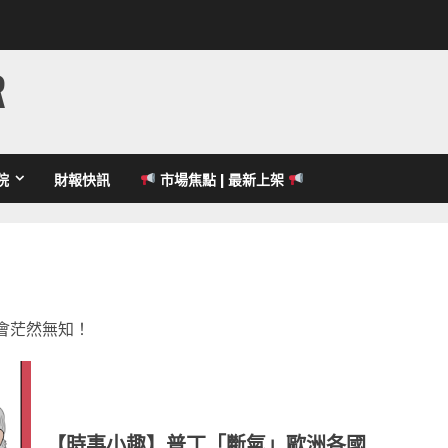
R
院
財報快訊
市場焦點 | 最新上架
會茫然無知！
【時事小趣】普丁「斷氣」歐洲各國