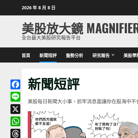
Skip
2026 年 8 月 8 日
to
content
美股放大鏡 MAGNIFIE
全台最大美股研究報告平台
首頁
新聞短評
盤勢分析
研究報告
美股學
新聞短評
Facebook
美股每日新聞大小事，抓牢消息面讓你在股海中不
Line
X
WhatsApp