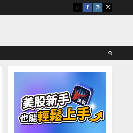
下
Facebook
Instagram
Twitter
載
美
股
K
線