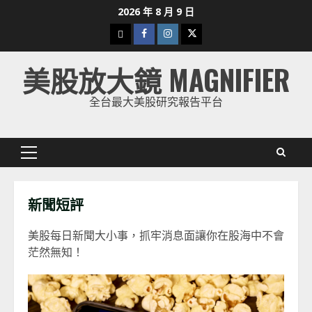
Skip
2026 年 8 月 9 日
to
下
Facebook
Instagram
Twitter
content
載
美股放大鏡 MAGNIFIER
美
股
全台最大美股研究報告平台
K
線
Primary
Menu
新聞短評
美股每日新聞大小事，抓牢消息面讓你在股海中不會
茫然無知！