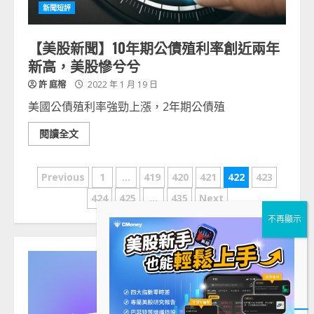
新聞短評
【美股新聞】10年期公債殖利率創近兩年
新高，美股慘兮兮
許 庭榕
2022 年 1 月 19 日
美國公債殖利率強勁上漲，2年期公債殖
閱讀全文
文
Previous
1
...
419
420
421
422
423
章
424
425
...
435
Next
分
頁