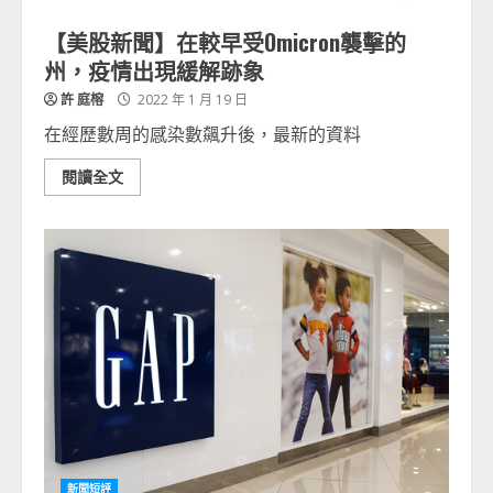
【美股新聞】在較早受Omicron襲擊的
州，疫情出現緩解跡象
許 庭榕
2022 年 1 月 19 日
在經歷數周的感染數飆升後，最新的資料
閱讀全文
新聞短評