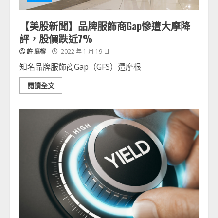
【美股新聞】品牌服飾商Gap慘遭大摩降
評，股價跌近7%
許 庭榕
2022 年 1 月 19 日
知名品牌服飾商Gap（GFS）遭摩根
閱讀全文