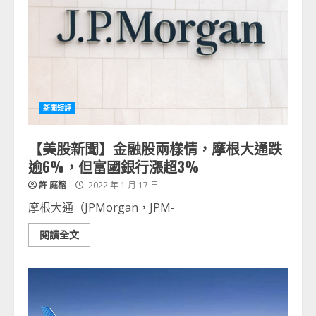
新聞短評
【美股新聞】金融股兩樣情，摩根大通跌
逾6%，但富國銀行漲超3%
許 庭榕
2022 年 1 月 17 日
摩根大通（JPMorgan，JPM-
閱讀全文