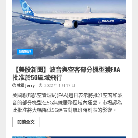
新聞短評
【美股新聞】波音與空客部分機型獲FAA
批准於5G區域飛行
林謙 Jerry
2022 年 1 月 17 日
美國聯邦航空管理局(FAA)週日表示將批准空客和波
音的部分機型在5G無線服務區域內運營，市場認為
此批准將大幅降低5G建置對航班時刻表的影響。
閱讀全文