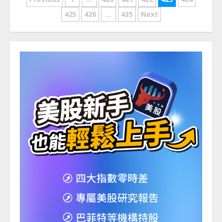
文
章
425
426
...
435
Next
分
頁