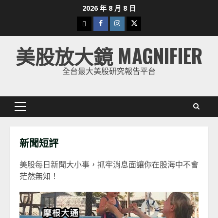
Skip
2026 年 8 月 8 日
to
下
Facebook
Instagram
Twitter
content
載
美股放大鏡 MAGNIFIER
美
股
全台最大美股研究報告平台
K
線
Primary
Menu
新聞短評
美股每日新聞大小事，抓牢消息面讓你在股海中不會
茫然無知！