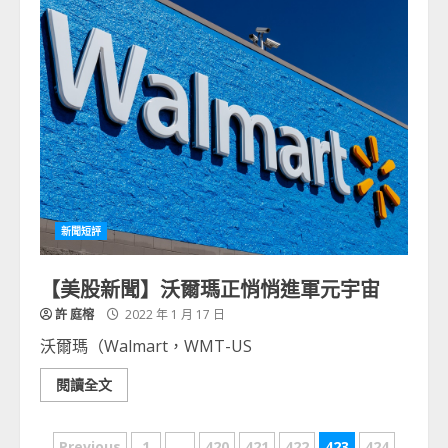
新聞短評
【美股新聞】沃爾瑪正悄悄進軍元宇宙
許 庭榕
2022 年 1 月 17 日
沃爾瑪（Walmart，WMT-US
閱讀全文
Previous
1
...
420
421
422
423
424