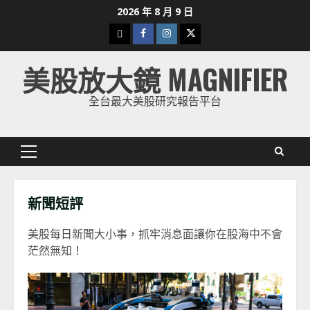
Skip
2026 年 8 月 9 日
to
下
Facebook
Instagram
Twitter
content
載
美股放大鏡 MAGNIFIER
美
股
全台最大美股研究報告平台
K
線
Primary
Menu
新聞短評
美股每日新聞大小事，抓牢消息面讓你在股海中不會
茫然無知！