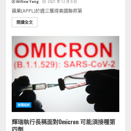
Willow Yang
2021 年 12 月 9 日
蘋果(APPL)於週三獲得美國聯邦第
閱讀全文
新聞短評
輝瑞執行長稱面對Omicron 可能須接種第
四劑