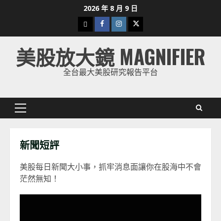
Skip
2026 年 8 月 9 日
to
下
Facebook
Instagram
Twitter
content
載
美股放大鏡 MAGNIFIER
美
股
全台最大美股研究報告平台
K
線
Primary
Menu
新聞短評
美股每日新聞大小事，抓牢消息面讓你在股海中不會
茫然無知！