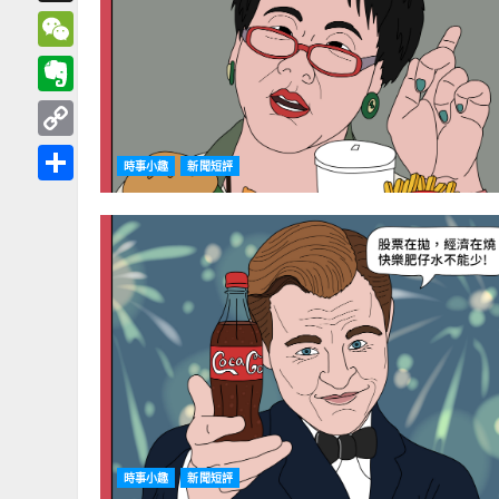
Threads
WeChat
Evernote
Copy
時事小趣
新聞短評
Link
分
享
時事小趣
新聞短評