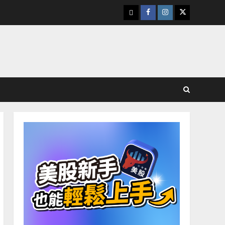
下
Facebook
Instagram
Twitter
載
美
股
K
線