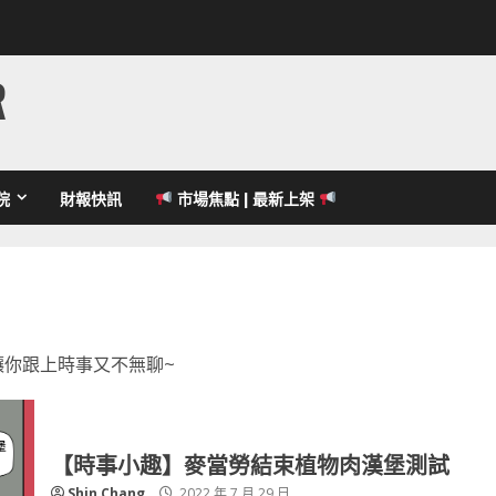
R
院
財報快訊
市場焦點 | 最新上架
讓你跟上時事又不無聊~
【時事小趣】麥當勞結束植物肉漢堡測試
Shin Chang
2022 年 7 月 29 日