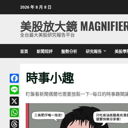
Skip
2026 年 8 月 8 日
to
content
美股放大鏡 MAGNIFIE
全台最大美股研究報告平台
首頁
新聞短評
盤勢分析
研究報告
美股學
時事小趣
Facebook
盯盤看新聞偶爾也需要放鬆一下~每日的時事趣聞
Line
X
WhatsApp