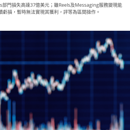
abs部門損失高達37億美元；雖Reels及Messaging服務變現能
預期將持續虧損，暫時無法實現其獲利，評等為區間操作。