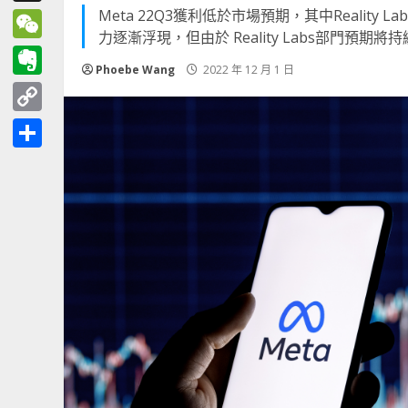
Meta 22Q3獲利低於市場預期，其中Reality L
Threads
力逐漸浮現，但由於 Reality Labs部門
WeChat
Phoebe Wang
2022 年 12 月 1 日
Evernote
Copy
Link
分
享