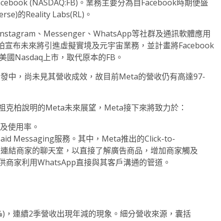
前身為Facebook (NASDAQ:FB)。業務主要分為自Facebook時期便盛
Reality Labs(RL)。
nstagram、Messenger、WhatsApp等社群及通訊軟體應用
祖克柏宣布未來將引進虛擬實境及元宇宙業務，並計畫將Facebook
在美國Nasdaq上市，取代原本的FB。
發中，尚未見其營收成效，故目前Meta的營收仍有高達97-
執行長祖克柏說明的Meta未來展望，Meta接下來將致力於：
求及使用率。
aid Messaging服務。其中，Meta推出的Click-to-
告介面連結商家的聊天室，以直接了解廣告商品，增加商家觸及
ta提供商家利用WhatsApp直接與其客戶溝通的管道。
年減4.5%)，連續2季營收出現年減的現象。細分營收來源，囊括