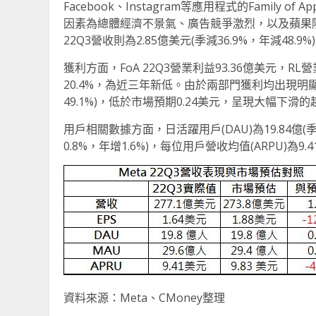
Facebook、Instagram等應用程式的Family of A
因素為總體經濟不景氣、廣告競爭激烈，以及蘋果隱私政策
22Q3營收則為2.85億美元(季減36.9%，年減4
獲利方面，FoA 22Q3營業利益93.36億美元，R
20.4%，為近三年新低。由於兩部門獲利均出現明顯下
49.1%)，低於市場預期0.24美元，呈現大幅下滑
用戶相關數據方面，日活躍用戶(DAU)為19.84億(季增
0.8%，年增1.6%)，每位用戶營收均值(ARPU)為9.
資料來源：Meta、CMoney整理