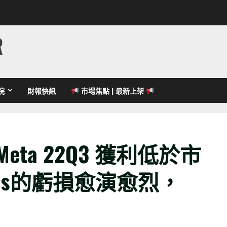
R
院
財報快訊
市場焦點 | 最新上架
ta 22Q3
獲利低於市
s
的虧損愈演愈烈，