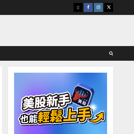
下
Facebook
Instagram
Twitter
載
美
股
K
線