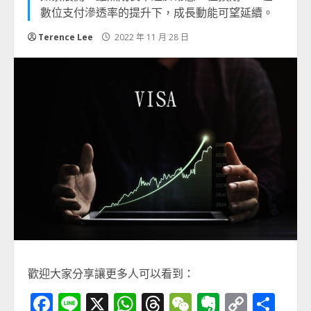
數位支付滲透率的提升下，成長動能可望延續。
Terence Lee
2022 年 11 月 28 日
歡迎大家分享讓更多人可以看到：
Facebook
Line
X
WhatsApp
Threads
WeChat
Evernot
Copy
分