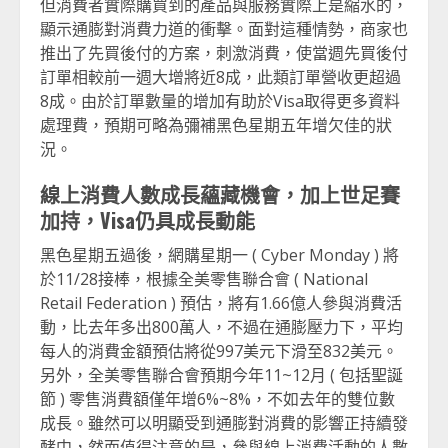
但消費者實際購買到的產品與服務實際上是縮水的，
顯示通膨對消費力道的衝擊。面對這種情勢，商家也
推出了先買後付的方案，刺激消費，使當週先買後付
訂單相較前一週大增將近8成，此類訂單營收更超過
8成。由於訂單數量的增加有助於Visa取得更多資料
處理費，預期可略為彌補黑色星期五年增欠佳的狀
況。
線上消費人數成長蘊藏機會，加上世足賽
加持，Visa仍具成長動能
黑色星期五過後，網購星期一 ( Cyber Monday ) 將
於11/28接棒，根據全美零售聯合會 ( National
Retail Federation ) 預估，將有1.66億人參與消費活
動，比去年多出800萬人，不過在通膨壓力下，平均
每人的消費金額預估將從997美元下滑至832美元。
另外，全美零售聯合會預期今年11~12月 ( 包括聖誕
節 ) 零售消費額僅年增6%~8%，不如去年的雙位數
成長。雖然可以明顯受到通膨對消費的影響正持續發
酵中，然而值得注意的是，參與線上消費活動的人數