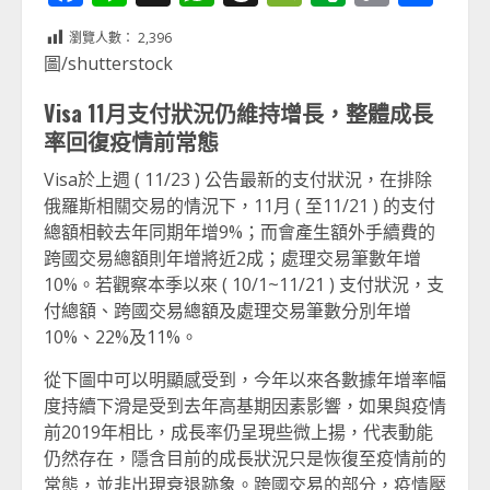
Link
享
瀏覽人數：
2,396
圖/shutterstock
Visa 11月支付狀況仍維持增長，整體成長
率回復疫情前常態
Visa於上週 ( 11/23 ) 公告最新的支付狀況，在排除
俄羅斯相關交易的情況下，11月 ( 至11/21 ) 的支付
總額相較去年同期年增9%；而會產生額外手續費的
跨國交易總額則年增將近2成；處理交易筆數年增
10%。若觀察本季以來 ( 10/1~11/21 ) 支付狀況，支
付總額、跨國交易總額及處理交易筆數分別年增
10%、22%及11%。
從下圖中可以明顯感受到，今年以來各數據年增率幅
度持續下滑是受到去年高基期因素影響，如果與疫情
前2019年相比，成長率仍呈現些微上揚，代表動能
仍然存在，隱含目前的成長狀況只是恢復至疫情前的
常態，並非出現衰退跡象。跨國交易的部分，疫情壓