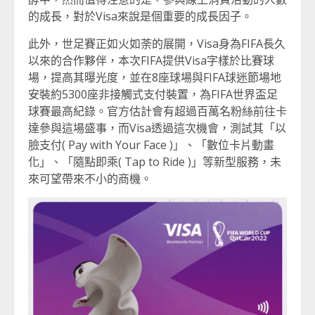
的成長，對於Visa來說是個重要的成長因子。
此外，世足賽正如火如荼的展開，Visa身為FIFA長久
以來的合作夥伴，本次FIFA提供Visa字樣於比賽球
場，提高其曝光度，並在8座球場與FIFA球迷節場地
安裝約5300座非接觸式支付裝置，為FIFA世界盃足
球賽最高紀錄。官方估計會有超過百萬名粉絲前往卡
達參與這場盛事，而Visa透過這次機會，測試其「以
臉支付( Pay with Your Face )」、「數位卡片動畫
化」、「隨點即乘( Tap to Ride )」等新型服務，未
來可望帶來不小的商機。