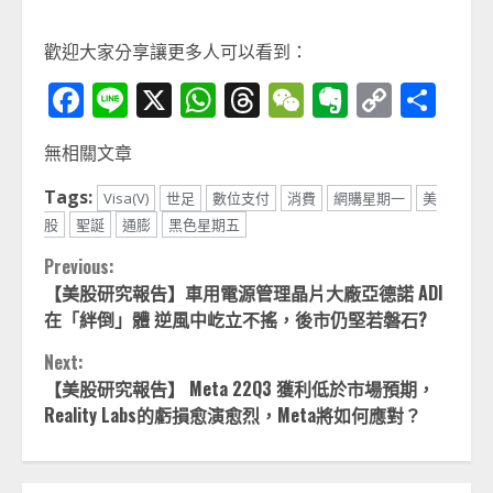
歡迎大家分享讓更多人可以看到：
Facebook
Line
X
WhatsApp
Threads
WeChat
Evernot
Copy
分
Link
享
無相關文章
Tags:
Visa(V)
世足
數位支付
消費
網購星期一
美
股
聖誕
通膨
黑色星期五
Continue
Previous:
【美股研究報告】車用電源管理晶片大廠亞德諾 ADI
Reading
在「絆倒」體 逆風中屹立不搖，後市仍堅若磐石?
Next:
【美股研究報告】 Meta 22Q3
獲利低於市場預期，
Reality Labs
的虧損愈演愈烈，Meta
將如何應對？