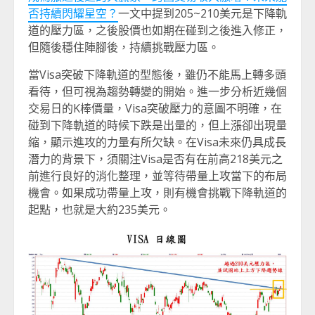
否持續閃耀星空？
一文中提到205~210美元是下降軌
道的壓力區，之後股價也如期在碰到之後進入修正，
但隨後穩住陣腳後，持續挑戰壓力區。
當Visa突破下降軌道的型態後，雖仍不能馬上轉多頭
看待，但可視為趨勢轉變的開始。進一步分析近幾個
交易日的K棒價量，Visa突破壓力的意圖不明確，在
碰到下降軌道的時候下跌是出量的，但上漲卻出現量
縮，顯示進攻的力量有所欠缺。在Visa未來仍具成長
潛力的背景下，須關注Visa是否有在前高218美元之
前進行良好的消化整理，並等待帶量上攻當下的布局
機會。如果成功帶量上攻，則有機會挑戰下降軌道的
起點，也就是大約235美元。