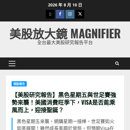
Skip
2026 年 8 月 10 日
to
下
Facebook
Instagram
Twitter
content
載
美股放大鏡 MAGNIFIER
美
股
全台最大美股研究報告平台
K
線
Primary
Menu
個股報告
【美股研究報告】黑色星期五與世足賽強
勢來襲！美國消費旺季下，VISA是否能乘
風而上，迎接聖誕？
黑色星期五來襲，網購星期一接棒，世足賽如火
如荼展開！雖然成長率趨於常態，但預期Visa在