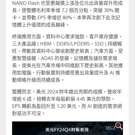
NAND Flash 也受惠報價上漲及位元出貨量提升而成
長，使整體毛利率季增 7.2 個百分點，突破 30% 關
卡。並帶動 EPS 季增近 80%，本季再次創下此次記
憶體上升循環的成長巔峰。
終端應用方面，資料中心需求強勁，客戶庫存健康，
三大產品線 ( HBM、DDR5/LPDDR5、SSD ) 持續暢
旺，帶動其資料中心營收創歷史新高；汽車方面，受
惠智慧座艙、ADAS 的發展，記憶體及儲存需求增
長，使美光在汽車市場中同樣創下歷史新高。其他應
用如電腦、行動裝置則持續受惠出貨量提升及 AI 推
動規格升級而持續成長。
整體而言，美光 2024 財年繳出亮眼的成績，營收年
增逾 6 成，扭轉去年每股虧損 4.45 美元的頹勢，
EPS 轉虧為盈回升至 1.20 美元，而 AI 創造的需求絕
對是功不可沒。