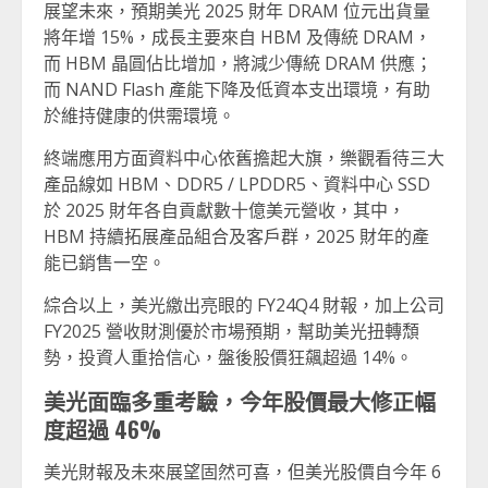
展望未來，預期美光 2025 財年 DRAM 位元出貨量
將年增 15%，成長主要來自 HBM 及傳統 DRAM，
而 HBM 晶圓佔比增加，將減少傳統 DRAM 供應；
而 NAND Flash 產能下降及低資本支出環境，有助
於維持健康的供需環境。
終端應用方面資料中心依舊擔起大旗，樂觀看待三大
產品線如 HBM、DDR5 / LPDDR5、資料中心 SSD
於 2025 財年各自貢獻數十億美元營收，其中，
HBM 持續拓展產品組合及客戶群，2025 財年的產
能已銷售一空。
綜合以上，美光繳出亮眼的 FY24Q4 財報，加上公司
FY2025 營收財測優於市場預期，幫助美光扭轉頹
勢，投資人重拾信心，盤後股價狂飆超過 14%。
美光面臨多重考驗，今年股價最大修正幅
度超過 46%
美光財報及未來展望固然可喜，但美光股價自今年 6