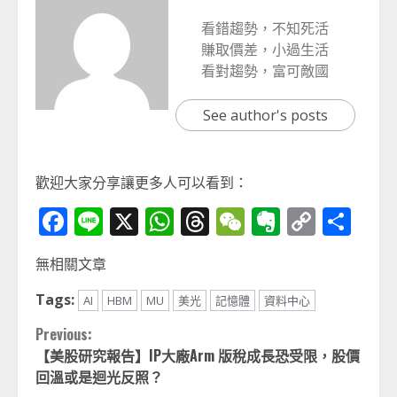
看錯趨勢，不知死活
賺取價差，小過生活
看對趨勢，富可敵國
See author's posts
歡迎大家分享讓更多人可以看到：
Facebook
Line
X
WhatsApp
Threads
WeChat
Evernot
Copy
分
Link
享
無相關文章
Tags:
AI
HBM
MU
美光
記憶體
資料中心
Continue
Previous:
【美股研究報告】IP大廠Arm 版稅成長恐受限，股價
Reading
回溫或是迴光反照？