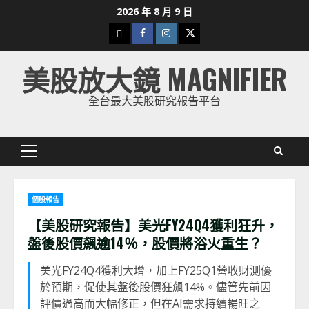
Skip
2026 年 8 月 9 日
to
下
Facebook
Instagram
Twitter
content
載
美股放大鏡 MAGNIFIER
美
股
全台最大美股研究報告平台
K
線
Primary
Menu
個股報告
【美股研究報告】美光FY24Q4獲利狂升，
盤後股價飆逾14％，股價將浴火重生？
美光FY24Q4獲利大增，加上FY25Q1營收財測優
於預期，促使其盤後股價狂飆14%。儘管先前因
評價過高而大幅修正，但在AI需求持續暢旺之