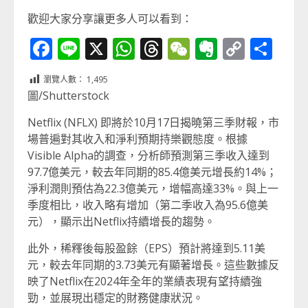
歡迎大家分享讓更多人可以看到：
Facebook
Line
X
WhatsApp
Threads
WeChat
Evernot
Copy
分
Link
享
瀏覽人數：
1,495
圖/Shutterstock
Netflix (NFLX) 即將於10月17日揭曉第三季財報，市
場普遍對其收入和淨利預期持樂觀態度。根據
Visible Alpha的調查，分析師預測第三季收入達到
97.7億美元，較去年同期的85.4億美元增長約14%；
淨利潤則預估為22.3億美元，增幅高達33%。與上一
季度相比，收入略有增加（第二季收入為95.6億美
元），顯示出Netflix持續增長的趨勢。
此外，稀釋後每股盈餘（EPS）預計將達到5.11美
元，較去年同期的3.73美元有顯著增長。這些數據反
映了Netflix在2024年全年的業績表現有望持續強
勁，並展現出穩定的財務健康狀況。