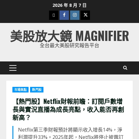
Skip
2026 年 8 月 7 日
to
下
Facebook
Instagram
Twitter
content
載
美股放大鏡 MAGNIFIER
美
股
全台最大美股研究報告平台
K
線
Primary
Menu
市場焦點
熱門股
【熱門股】Netflix財報前瞻：訂閱戶數增
長與實況直播為成長亮點，收入能否再創
新高？
Netflix第三季財報預計將顯示收入增長14%，淨
利潤提升33%。2025年起，Netflix將停止披露訂