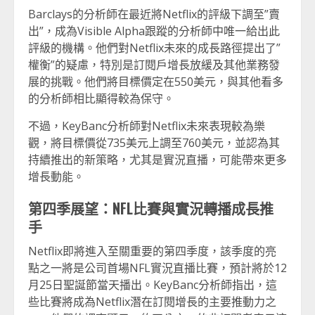
Barclays的分析師在最近將Netflix的評級下調至”賣
出”，成為Visible Alpha跟蹤的分析師中唯一給出此
評級的機構。他們對Netflix未來的成長路徑提出了”
權衡”的疑慮，特別是訂閱戶增長放緩及其他業務發
展的挑戰。他們將目標價定在550美元，與其他看多
的分析師相比顯得較為保守。
不過，KeyBanc分析師對Netflix未來表現較為樂
觀，將目標價從735美元上調至760美元，並認為其
持續推出的新策略，尤其是實況直播，可能帶來更多
增長動能。
第四季展望：NFL比賽與實況轉播成長推
手
Netflix即將進入至關重要的第四季度，該季度的亮
點之一將是公司首場NFL實況直播比賽，預計將於12
月25日聖誕節當天播出。KeyBanc分析師指出，這
些比賽將成為Netflix潛在訂閱增長的主要推動力之