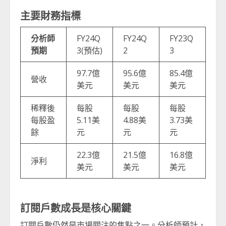
主要財務指標
分析師
FY24Q
FY24Q
FY23Q
預期
3(預估)
2
3
97.7億
95.6億
85.4億
營收
美元
美元
美元
稀釋後
每股
每股
每股
每股盈
5.11美
4.88美
3.73美
餘
元
元
元
22.3億
21.5億
16.8億
淨利
美元
美元
美元
訂閱戶數成長是核心關鍵
訂閱戶數仍然是市場關注的焦點之一。分析師預計，