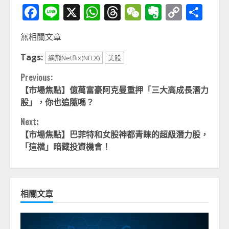
Facebook
Line
X
WhatsApp
Threads
WeChat
Evernot
Copy
分
Link
享
無相關文章
Tags:
網飛Netflix(NFLX)
美股
Continue
Previous:
【市場焦點】億萬富豪阿克曼重押「三大高成長潛力
Reading
股」，你也追隨嗎？
Next:
【市場焦點】巴菲特和女股神都青睞的超級潛力股，
「這檔」暗藏投資機會！
相關文章