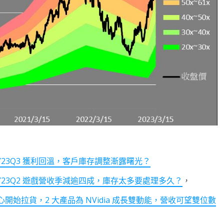
FY23Q3 獲利回溫，客戶庫存調整漸露曙光？
 FY23Q2 遊戲營收季減逾四成，庫存太多要處理多久？
，
始拉貨，2 大產品為 NVidia 成長雙動能，營收可望雙位數