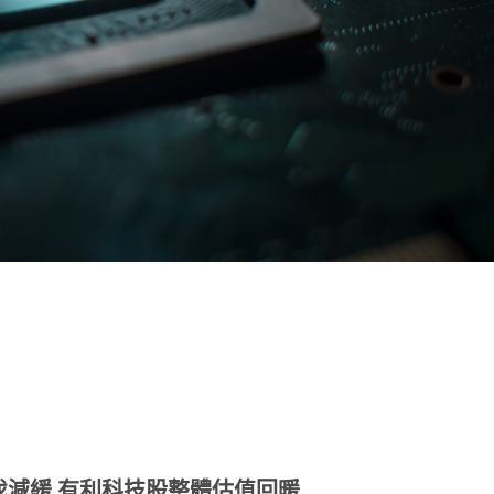
note
py
分
nk
享
伐減緩
有利科技股整體估值回暖