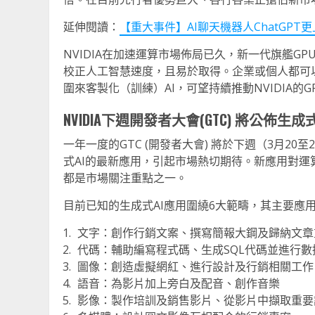
延伸閱讀：
【重大事件】AI聊天機器人ChatGP
NVIDIA在加速運算市場佈局已久，新一代旗艦GPU H1
校正人工智慧速度，且易於取得。企業或個人都可以
圍來客製化（訓練）AI，可望持續推動NVIDIA的GPU
NVIDIA
下週開發者大會
(GTC)
將公佈生成
一年一度的GTC (開發者大會) 將於下週（3月2
式AI的最新應用，引起市場熱切期待。新應用對運算
都是市場關注重點之一。
目前已知的生成式AI應用圍繞6大範疇，其主要應
文字：創作行銷文案、撰寫簡報大鋼及歸納文章
代碼：輔助編寫程式碼、生成SQL代碼並進行數
圖像：創造虛擬網紅、進行設計及行銷相關工作
語音：為影片加上旁白及配音、創作音樂
影像：製作培訓及銷售影片、從影片中擷取重要