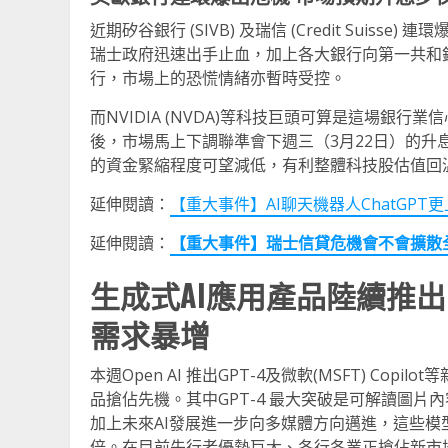
近期矽谷銀行 (SIVB) 及瑞信 (Credit Su
瑞士政府迅速出手止血，加上各大銀行向第一共和
行，市場上的恐慌情緒亦暫時受控。
而NVIDIA (NVDA)等科技巨頭可算是這場銀
後，市場馬上下調聯準會下週三（3月22日）的
的資金緊縮程度可望減低，有利整體科技股估值回
延伸閱讀：
【重大事件】AI聊天機器人ChatGP
延伸閱讀：
【重大事件】瑞士信貸危機會不會擴散
生成式
AI
應用產品陸續推出
需求暴增
本週Open AI 推出GPT-4及微軟(MSFT) C
品搶佔先機。其中GPT-4 最大突破是可解讀圖
加上未來AI發展進一步向多媒體方向邁進，這些
倍。在目前先行者優勢巨大、各行各業正搶佔新市