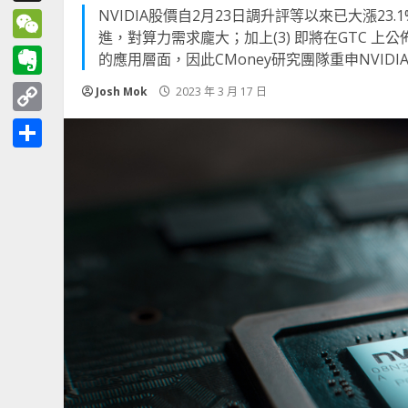
NVIDIA股價自2月23日調升評等以來已大漲23.
Threads
進，對算力需求龐大；加上(3) 即將在GTC 上公
WeChat
的應用層面，因此CMoney研究團隊重申NVID
Evernote
Josh Mok
2023 年 3 月 17 日
Copy
Link
分
享