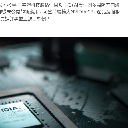
1%。考量(1)整體科技股估值回暖；(2) AI模型朝多媒體方向邁
佈從未公開的新應用，可望持續擴大NVIDIA GPU產品及服務
IA買進評等並上調目標價！