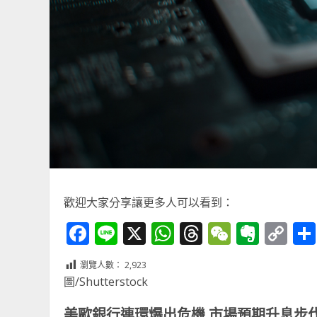
歡迎大家分享讓更多人可以看到：
Facebook
Line
X
WhatsApp
Threads
WeChat
Ever
Co
Li
瀏覽人數：
2,923
圖/Shutterstock
美歐銀行連環爆出危機
市場預期升息步