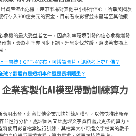
isse) 連環爆出資產流出危機，連帶市場對其他中小銀行信心，所幸美國及
銀行存入300億美元的資金，目前看來影響並未蔓延至其他銀
行業信心危機的最大受益者之一，因高利率環境引發的信心危機爆發
升息預期，最終利率亦同步下調。升息步伐放緩，意味著市場上
溫。
T更上一層樓！GPT-4發布，可辨識圖片，還能考上史丹佛？
全球？對股市是短期事件還是長期隱患？
企業客製化
AI
模型帶動訓練算力
opilot等新應用出台，刺激其他企業加快訓練AI模型，以儘快推出新產
片內容並進行分析，處理圖片又比處理文字資料需要更多的算力。
模型將使用影音檔案進行訓練，其檔案大小可達文字檔案的數千
場的高度競爭環境來看，算力需求可望再次持續暴增。