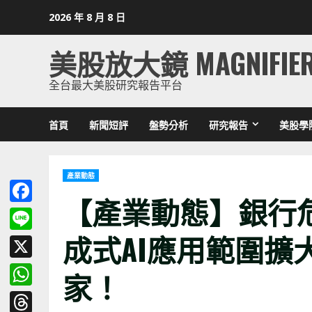
Skip
2026 年 8 月 8 日
to
content
美股放大鏡 MAGNIFIE
全台最大美股研究報告平台
首頁
新聞短評
盤勢分析
研究報告
美股學
產業動態
【產業動態】銀行
Facebook
成式AI應用範圍擴大
Line
X
家！
WhatsApp