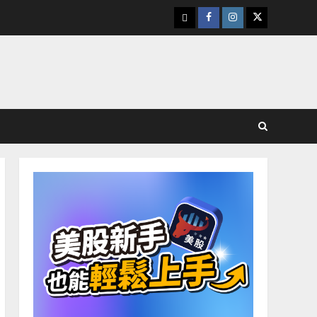
下
Facebook
Instagram
Twitter
載
美
股
K
線