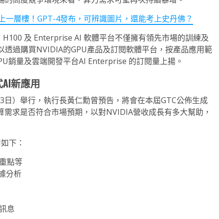
T更上一層樓！GPT-4發布，可辨識圖片，還能考上史丹佛？
00 及 Enterprise AI 軟體平台不僅擁有領先市場的訓練及
透過購買NVIDIA的GPU產品及訂閱軟體平台，按產品應用範
銷量及雲端開發平台AI Enterprise 的訂閱量上揚。
式
AI
新應用
0至23日）舉行，執行長黃仁勳曾預告，將會在本屆GTC公佈生成
需求是否符合市場預期，以對NVIDIA營收成長有多大幫助，
用如下：
重點等
據分析
訊息