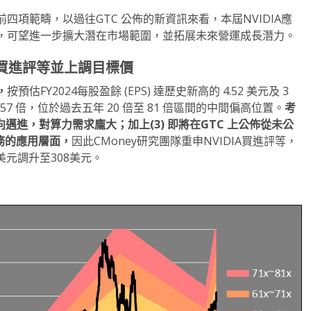
項範疇，以過往GTC 公佈的新資訊來看，本屆NVIDIA應
，可望進一步擴大潛在市場範圍，並拓展未來營運成長潛力。
買進評等並上調目標價
，
按預估FY2024每股盈餘 (EPS) 達歷史新高的 4.52 美元及 3
為 57 倍，位於過去五年 20 倍至 81 倍區間的中間偏高位置。
考
方向邁進，對算力需求龐大；加上(3) 即將在GTC 上公佈從未公
服務的應用層面，
因此CMoney研究團隊重申NVIDIA買進評等，
美元調升至308美元。