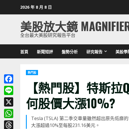
Skip
2026 年 8 月 8 日
to
content
美股放大鏡 MAGNIFIE
全台最大美股研究報告平台
首頁
新聞短評
盤勢分析
研究報告
美股學
熱門股
【熱門股】特斯拉
Facebook
何股價大漲10%?
Line
X
Tesla (TSLA) 第二季交車量雖然超出原先低
WhatsApp
大漲超過10%至每股231.16美元。