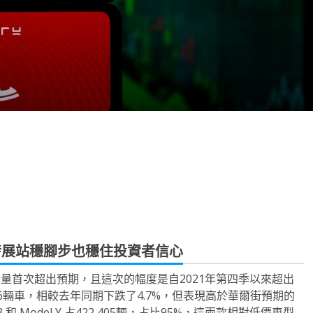
note
py
分
nk
享
發展站穩腳步也穩住投資者信心
來交車量首次超出預期，且這次的幅度是自2021年第四季以來超出
56輛車，相較去年同期下跌了4.7%，但表現高於華爾街預期的
 和 Model Y 占422,405輛，占比95%，這兩款相對低價車型