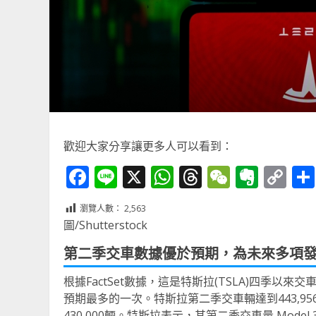
歡迎大家分享讓更多人可以看到：
Facebook
Line
X
WhatsApp
Threads
WeChat
Ever
Co
Li
瀏覽人數：
2,563
圖/Shutterstock
第二季交車數據優於預期，為未來多項
根據FactSet數據，這是特斯拉(TSLA)四季以
預期最多的一次。特斯拉第二季交車輛達到443,9
430,000輛。特斯拉表示，其第二季交車量 Model 3