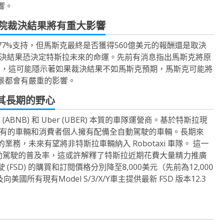
響。
法院裁決結果將有重大影響
7%支持，但馬斯克最終是否獲得560億美元的報酬還是取決
裁決結果恐決定特斯拉未來的命運。先前有消息指出馬斯克將原
還有AI，這可能隱示著如果裁決結果不如馬斯克預期，馬斯克可能將
的前景都會有嚴重的影響。
其長期的野心
ABNB) 和 Uber (UBER) 本質的車隊運營商。基於特斯拉現
斯拉擁有的車輛和消費者個人擁有配備全自動駕駛的車輛。長期來
，未來有望將非特斯拉車輛納入 Robotaxi 車隊。 這一
於全自動駕駛的普及率，這或許解釋了特斯拉近期花費大量精力推廣
SD) 的購買和訂閱價格分別降至8,000美元（先前為12,000
所有現有Model S/3/X/Y車主提供最新 FSD 版本12.3