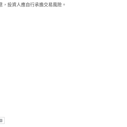
意，投資人應自行承擔交易風險。
note
py
分
nk
享
車