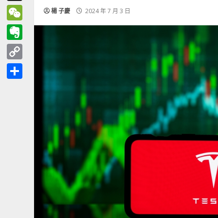
Threads
楊 子慶
2024 年 7 月 3 日
WeChat
Evernote
Copy
Link
分
享