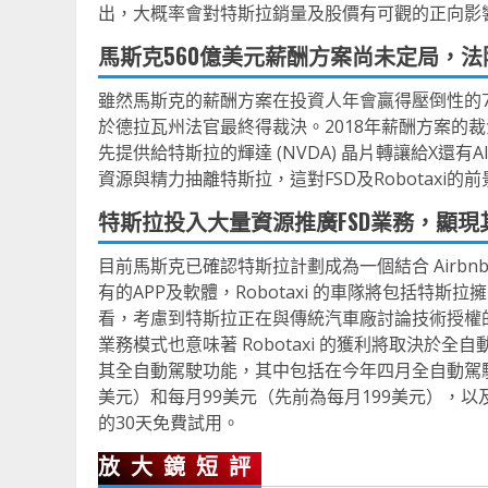
出，大概率會對特斯拉銷量及股價有可觀的正向影
馬斯克560億美元薪酬方案尚未定局，
雖然馬斯克的薪酬方案在投資人年會贏得壓倒性的7
於德拉瓦州法官最終得裁決。2018年薪酬方案的
先提供給特斯拉的輝達 (NVDA) 晶片轉讓給X
資源與精力抽離特斯拉，這對FSD及Robotaxi
特斯拉投入大量資源推廣FSD業務，顯現
目前馬斯克已確認特斯拉計劃成為一個結合 Airbnb (
有的APP及軟體，Robotaxi 的車隊將包括特
看，考慮到特斯拉正在與傳統汽車廠討論技術授權的業務
業務模式也意味著 Robotaxi 的獲利將取決
其全自動駕駛功能，其中包括在今年四月全自動駕駛 (F
美元）和每月99美元（先前為每月199美元），以及向美國
的30天免費試用。
放大鏡短評