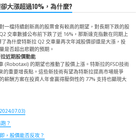
卻大漲超過10%，為什麼?
對一檔持續創新高的股票會有較高的期望，對長期下跌的股
 Q2 交車數據公布前下跌了近 16%，那斯達克指數在同期上
釋了為什麼特斯拉 Q2 交車量再次年減股價卻還是大漲，投
量是否超出悲觀的預期。
成特斯拉近期股價動能
Robotaxi) 的期望也推動了股價上漲。特斯拉的FSD技術
為公司未來的重要增長點。這些新技術有望為特斯拉提高市場競爭
薪酬方案在投資人年會贏得壓倒性的 77% 支持也顯現大
.07.03)
偷跑？
在即，股價能否反攻？