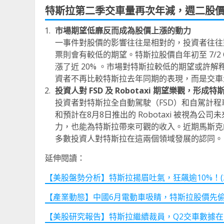
特斯拉第二季交車量再次年減，週二股價
市場期望低靡反而成為股價上漲的動力
一事件對股價的影響往往是相對的，投資者往往
票則會有較低的期望。特斯拉股價自年初至 7/2
漲了近 20% 。市場對特斯拉較低的期望或許解
資者不再比較特斯拉去年同期的表現，而是交車
投資人對 FSD 及 Robotaxi 期望樂觀，形
投資者對特斯拉全自動駕駛（FSD）和自駕計程車 (
和預計在8月8日推出的 Robotaxi 被視
力，也能為特斯拉帶來可觀的收入。近期馬斯克的
多數投資人對特斯拉在這兩個領域發展的認同。
延伸閱讀：
【美股盤勢分析】特斯拉揚眉吐氣，狂飆逾10%！(2024
【產業動態】中國6月電動車吸睛，特斯拉股價先
【美股研究報告】特斯拉繼續裁員，Q2交車數據