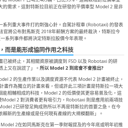
需求，這對特斯拉目前正在研發的平價車型 Model 2 是非
重大事件打的劑強心針。自駕計程車 (Robotaxi) 的發表
法官將公布對馬斯克 2018年薪酬方案的最終裁決，特斯拉今
。 這一系列事件都將決定特斯拉股價今年表現。
非互斥關係，而是能形成協同作用之科技
 計畫已被終止，其相關資原被調度到 FSD 以及 Robotaxi 的研
路透上又在說謊了」。
所以 Model 2 到底會不會推出?
l 2 的生產作業以及調度資源不代表 Model 2 計畫被終止，
axi 三項計畫作為獨立的計畫來看，但或許此三項計畫是特斯拉一項大
 是三個能相輔相成的科技，Model 2 的低價使其更容易普及化，這
del 2 對消費者更有吸引力，Robotaxi 則是應用前兩項技
許Model 2已研發足夠成熟所以不再是特斯拉的首要之急。在今
不須依賴新的生產線或是任何現有產線的大規模翻新」。
果 Model 2在如同馬斯克在第一季財報提及的今年底或明年初推