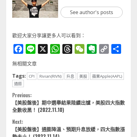
See author's posts
歡迎大家分享讓更多人可以看到：
Facebook
Line
X
WhatsApp
Threads
WeChat
Evernot
Copy
分
Link
享
無相關文章
Tags:
CPI
Rivian(RIVN)
升息
美股
蘋果Apple(AAPL)
通膨
Continue
Previous:
【美股盤後】期中選舉結果陸續出爐，美股四大指數
Reading
全數收黑！ (2022.11.10)
Next:
【美股盤後】通膨降溫、預期升息放緩，四大指數漲
勢未止！ (2022.11.14)