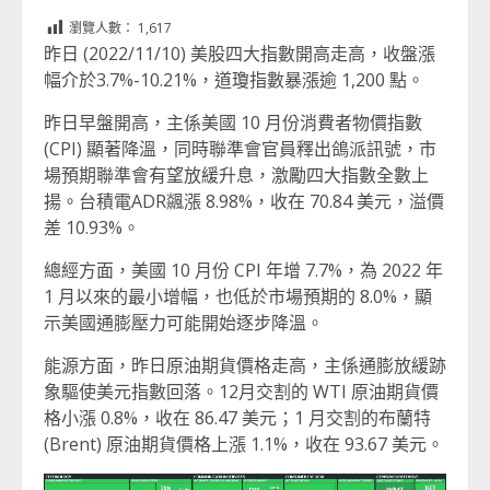
Link
享
瀏覽人數：
1,617
昨日 (2022/11/10) 美股四大指數開高走高，收盤漲
幅介於3.7%-10.21%，道瓊指數暴漲逾 1,200 點。
昨日早盤開高，主係美國 10 月份消費者物價指數
(CPI) 顯著降溫，同時聯準會官員釋出鴿派訊號，市
場預期聯準會有望放緩升息，激勵四大指數全數上
揚。台積電ADR飊漲 8.98%，收在 70.84 美元，溢價
差 10.93%。
總經方面，美國 10 月份 CPI 年增 7.7%，為 2022 年
1 月以來的最小增幅，也低於市場預期的 8.0%，顯
示美國通膨壓力可能開始逐步降溫。
能源方面，昨日原油期貨價格走高，主係通膨放緩跡
象驅使美元指數回落。12月交割的 WTI 原油期貨價
格小漲 0.8%，收在 86.47 美元；1 月交割的布蘭特
(Brent) 原油期貨價格上漲 1.1%，收在 93.67 美元。