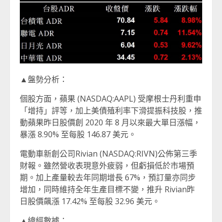
▲盤勢分析：
個股方面，蘋果 (NASDAQ:AAPL) 受摩根士丹利重申
「增持」評等，加上美債殖利率下滑提振科技股，推
動蘋果昨日股價創 2020 年 8 月以來最大單日漲幅，
暴漲 8.90% 至每股 146.87 美元。
電動車新創公司Rivian (NASDAQ:RIVN)公佈第三季
財報。雖然營收表現意外疲弱，但虧損低於市場預
期。加上產量較去年同期增長 67%，預訂量亦同步
增加，同時維持全年生產目標不變，推升 Rivian昨
日股價飆漲 17.42% 至每股 32.96 美元。
▲總經數據：