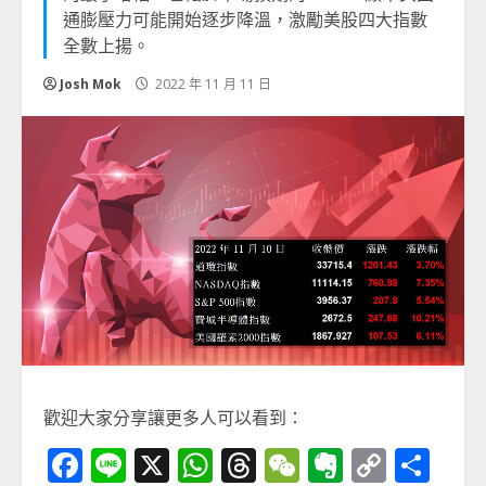
通膨壓力可能開始逐步降溫，激勵美股四大指數
全數上揚。
Josh Mok
2022 年 11 月 11 日
歡迎大家分享讓更多人可以看到：
Facebook
Line
X
WhatsApp
Threads
WeChat
Evernot
Copy
分