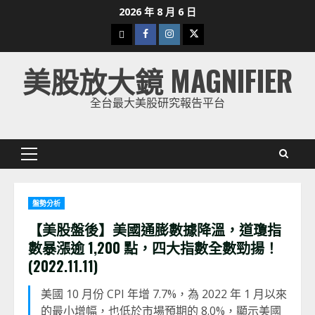
Skip
2026 年 8 月 6 日
to
下
Facebook
Instagram
Twitter
content
載
美股放大鏡 MAGNIFIER
美
股
全台最大美股研究報告平台
K
線
Primary
Menu
盤勢分析
【美股盤後】美國通膨數據降溫，道瓊指
數暴漲逾 1,200 點，四大指數全數勁揚！
(2022.11.11)
美國 10 月份 CPI 年增 7.7%，為 2022 年 1 月以來
的最小增幅，也低於市場預期的 8.0%，顯示美國