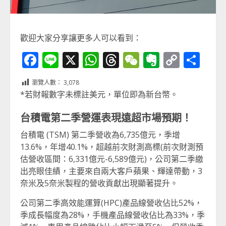
歡迎大家分享讓更多人可以看到：
Facebook
Line
X
WhatsApp
Threads
WeChat
Evernot
Copy
分
Link
享
瀏覽人數：
3,078
*若財報數字未標註美元，單位即為新台幣。
台積電第二季營運表現遠超市場預期！
台積電 (TSM) 第二季營收為6,735億元，季增
13.6%，年增40.1%，超越前次財測高標(前次財測預
估營收區間：6,331億元-6,589億元)，公司第二季繳
出亮眼佳績，主要來自兩大客戶蘋果、輝達帶動，3
奈米及5奈米製程的營收貢獻出現顯著提升。
公司第二季高效能運算(HPC)產品線營收佔比52%，
季成長幅度為28%，手機產品線營收佔比為33%，季