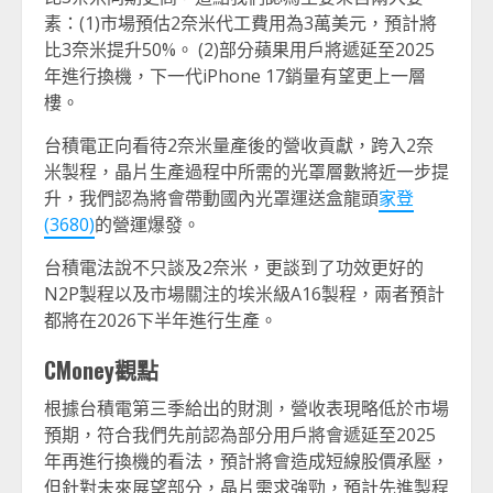
素：(1)市場預估2奈米代工費用為3萬美元，預計將
比3奈米提升50%。 (2)部分蘋果用戶將遞延至2025
年進行換機，下一代iPhone 17銷量有望更上一層
樓。
台積電正向看待2奈米量產後的營收貢獻，跨入2奈
米製程，晶片生產過程中所需的光罩層數將近一步提
升，我們認為將會帶動國內光罩運送盒龍頭
家登
(3680)
的營運爆發。
台積電法說不只談及2奈米，更談到了功效更好的
N2P製程以及市場關注的埃米級A16製程，兩者預計
都將在2026下半年進行生產。
CMoney觀點
根據台積電第三季給出的財測，營收表現略低於市場
預期，符合我們先前認為部分用戶將會遞延至2025
年再進行換機的看法，預計將會造成短線股價承壓，
但針對未來展望部分，晶片需求強勁，預計先進製程