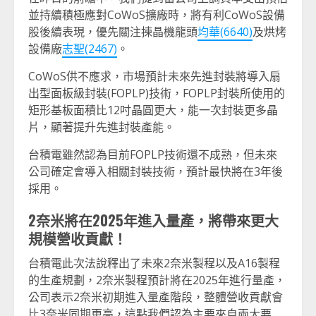
並持續積極應對CoWoS擴廠時，將有利CoWoS設備
股後續表現，優先關注揀晶機龍頭
均華(6640)
及烘烤
設備廠
志聖(2467)
。
CoWoS供不應求，市場預計未來先進封裝將導入扇
出型面板級封裝(FOPLP)技術，FOPLP封裝所使用的
矩形基板面積比12吋晶圓更大，能一次封裝更多晶
片，顯著提升先進封裝產能。
台積電雖然認為目前FOPLP技術還不成熟，但未來
公司確定會導入相關封裝技術，預計最快將在3年後
採用。
2奈米將在2025年進入量產，將帶來更大
規模營收貢獻！
台積電此次法說釋出了未來2奈米製程以及A16製程
的生產規劃，2奈米製程預計將在2025年進行量產，
公司表示2奈米初期進入量產階段，整體營收貢獻會
比3奈米同期更高，這點我們認為主要來自兩大要