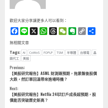
歡迎大家分享讓更多人可以看到：
Facebook
Line
X
WhatsApp
Threads
WeChat
Evernot
Copy
分
Link
享
無相關文章
Tags:
AI
CoWoS
FOPLP
TSM
半導體
台積電
晶
圓代工
美股
Continue
Previous:
【美股研究報告】ASML 財測遜預期，拖累盤後股價
Reading
大跌，然訂單回溫帶來進場時機？
Next:
【美股研究報告】Netflix 24Q2訂戶成長超預期，股
價能否突破歷史新高？