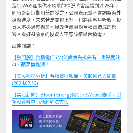
及CoWoS產能供不應求的情況將會延續到2025年，
同時針對近期川普的發言，公司表示並不會調整海外
擴廠進度，未來若是關稅上升，也將由客戶吸收，投
資人不必過度擔憂地緣政治風險對台積電造成的影
響。看好AI前景的投資人不應該錯過台積電。
延伸閱讀：
【熱門股】台積電(TSM)法說焦點搶先看，重點關注
AI、蘋果換機潮！
【美股盤勢分析】台積電財報靚，美股卻意興闌珊
(2024.07.19)
【美股新聞】Bloom Energy與CoreWeave聯手，引
領AI資料中心能源解決方案