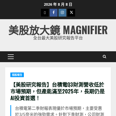
Skip
2026 年 8 月 8 日
to
下
Facebook
Instagram
Twitter
content
載
美股放大鏡 MAGNIFIER
美
股
全台最大美股研究報告平台
K
線
Primary
Menu
個股報告
【美股研究報告】台積電Q3財測營收低於
市場預期，但產能滿至2025年，長期仍是
AI投資首選！
台積電第二季財報表現優於市場預期，主要受惠
於3/5奈米的強勁需求。針對下季財測，公司財測