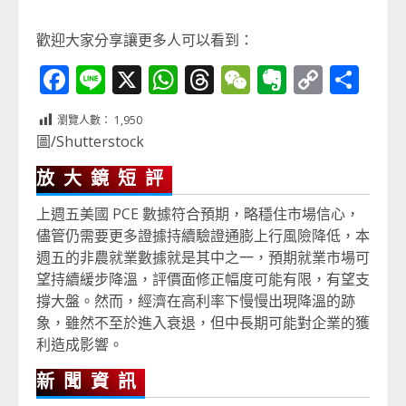
歡迎大家分享讓更多人可以看到：
Facebook
Line
X
WhatsApp
Threads
WeChat
Evernot
Copy
分
Link
享
瀏覽人數：
1,950
圖/Shutterstock
放大鏡短評
上週五美國 PCE 數據符合預期，略穩住市場信心，
儘管仍需要更多證據持續驗證通膨上行風險降低，本
週五的非農就業數據就是其中之一，預期就業市場可
望持續緩步降溫，評價面修正幅度可能有限，有望支
撐大盤。然而，經濟在高利率下慢慢出現降溫的跡
象，雖然不至於進入衰退，但中長期可能對企業的獲
利造成影響。
新聞資訊