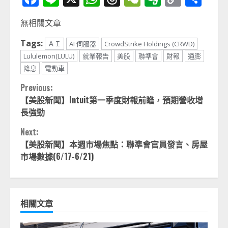
Link
享
無相關文章
Tags:
ＡＩ
AI 伺服器
CrowdStrike Holdings (CRWD)
Lululemon(LULU)
就業報告
美股
聯準會
財報
通膨
降息
電動車
Continue
Previous:
【美股新聞】Intuit第一季度財報前瞻，預期營收增
Reading
長強勁
Next:
【美股新聞】本週市場焦點：聯準會官員發言、房屋
市場數據(6/17-6/21)
相關文章