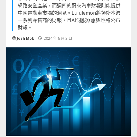
網路安全產業，而週四的蔚來汽車財報則能提供
中國電動車市場的洞見。Lululemon將領銜本週
一系列零售商的財報，且AI伺服器惠與也將公布
財報。
Josh Mok
2024 年 6 月 3 日