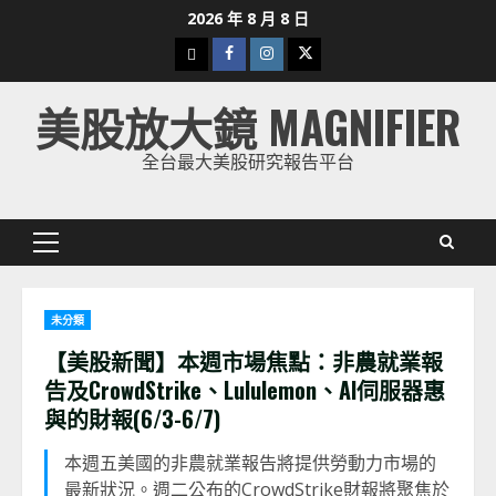
Skip
2026 年 8 月 8 日
to
下
Facebook
Instagram
Twitter
content
載
美股放大鏡 MAGNIFIER
美
股
全台最大美股研究報告平台
K
線
Primary
Menu
未分類
【美股新聞】本週市場焦點：非農就業報
告及CrowdStrike、Lululemon、AI伺服器惠
與的財報(6/3-6/7)
本週五美國的非農就業報告將提供勞動力市場的
最新狀況。週二公布的CrowdStrike財報將聚焦於