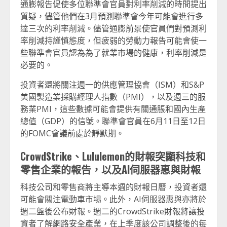
通膨報告促使多位聯準會官員對利率削減的時間提出
質疑，儘管他們在3月預測聯準會今年可能會進行多
達三次的利率削減。儘管通膨前景使官員們對預測利
率削減持謹慎態度，但疲弱的勞動力報告可能會使一
些聯準會官員認為為了就業市場的健康，利率削減是
必要的。
投資者還將關注週一的供應管理協會（ISM）和S&P
美國製造業採購經理人指數（PMI），以及週三的服
務業PMI，這些數據可能會提供有關通脹和國內生產
總值（GDP）的信號。聯準會官員在6月11日至12日
的FOMC會議前處於靜默期。
CrowdStrike、Lululemon的財報突顯科技和
零售企業的報告，以及AI伺服器惠與財報
科技公司和零售商將主導本週的財報日曆，投資者還
可能會關注電動車市場。此外，AI伺服器惠與亦將於
週二盤後公布財報。週二的CrowdStrike財報將讓投
資者了解網路安全產業，在上季度該公司調整後的每