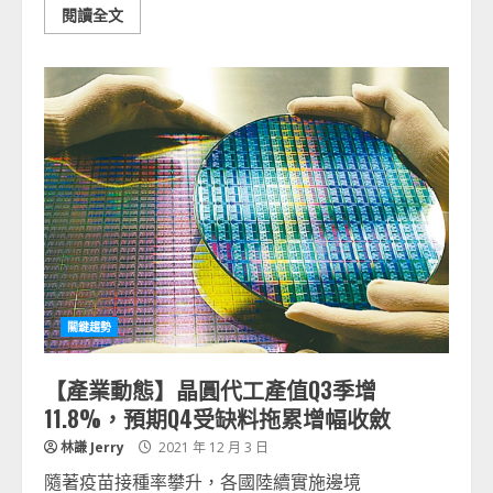
閱讀全文
關鍵趨勢
【產業動態】晶圓代工產值Q3季增
11.8%，預期Q4受缺料拖累增幅收斂
林謙 Jerry
2021 年 12 月 3 日
隨著疫苗接種率攀升，各國陸續實施邊境