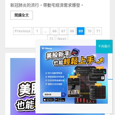
新冠肺炎的流行，帶動宅經濟需求爆發，
閱讀全文
文
Previous
1
...
66
67
68
69
70
71
章
72
Next
分
頁