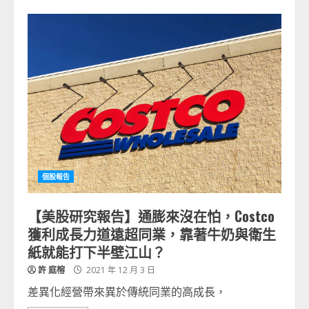
個股報告
【美股研究報告】通膨來沒在怕，Costco
獲利成長力道遠超同業，靠著牛奶與衛生
紙就能打下半壁江山？
許 庭榕
2021 年 12 月 3 日
差異化經營帶來異於傳統同業的高成長，