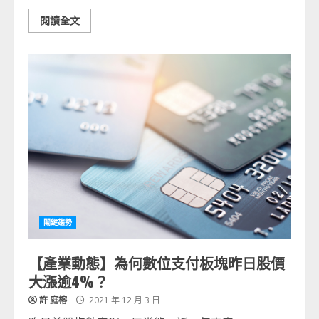
閱讀全文
關鍵趨勢
【產業動態】為何數位支付板塊昨日股價
大漲逾4%？
許 庭榕
2021 年 12 月 3 日